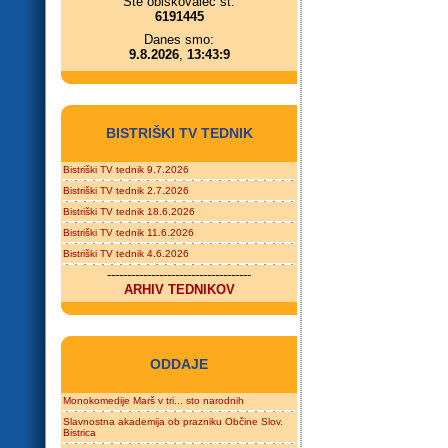
Ste obiskovalec št.
6191445
Danes smo:
9.8.2026
,
13:43:9
BISTRIŠKI TV TEDNIK
Bistriški TV tednik 9.7.2026
Bistriški TV tednik 2.7.2026
Bistriški TV tednik 18.6.2026
Bistriški TV tednik 11.6.2026
Bistriški TV tednik 4.6.2026
------------------------------------
ARHIV TEDNIKOV
ODDAJE
Monokomedije Marš v tri... sto narodnih
Slavnostna akademija ob prazniku Občine Slov.
Bistrica