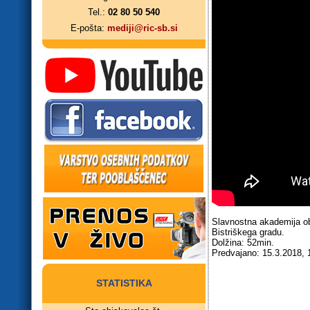
Tel.:
02 80 50 540
E-pošta:
mediji@ric-sb.si
Slavnostna akademija ob 
Bistriškega gradu.
Dolžina: 52min.
Predvajano: 15.3.2018, 
STATISTIKA