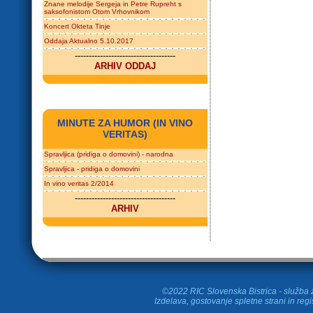
Znane melodije Sergeja in Petre Rupreht s
saksofonistom Otom Vrhovnikom
Koncert Okteta Tinje
Oddaja Aktualno 5.10.2017
------------------------------------
ARHIV ODDAJ
MINUTE ZA HUMOR (IN VINO
VERITAS)
Spravljica (pridiga o domovini) - narodna
Spravljica - pridiga o domovini
In vino veritas 2/2014
------------------------------------
ARHIV
©2022 RIC Slovenska Bistrica - služba z
Izdelava, gostovanje spletne strani in
regi