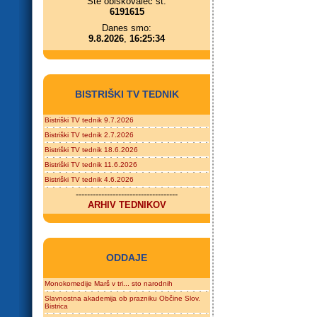
Ste obiskovalec št.
6191615
Danes smo:
9.8.2026
,
16:25:34
BISTRIŠKI TV TEDNIK
Bistriški TV tednik 9.7.2026
Bistriški TV tednik 2.7.2026
Bistriški TV tednik 18.6.2026
Bistriški TV tednik 11.6.2026
Bistriški TV tednik 4.6.2026
------------------------------------
ARHIV TEDNIKOV
ODDAJE
Monokomedije Marš v tri... sto narodnih
Slavnostna akademija ob prazniku Občine Slov.
Bistrica