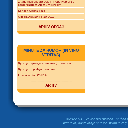
Znane melodije Sergeja in Petre Rupreht s
saksofonistom Otom Vrhovnikom
Koncert Okteta Tinje
Oddaja Aktualno 5.10.2017
------------------------------------
ARHIV ODDAJ
MINUTE ZA HUMOR (IN VINO
VERITAS)
Spravljica (pridiga o domovini) - narodna
Spravljica - pridiga o domovini
In vino veritas 2/2014
------------------------------------
ARHIV
©2022 RIC Slovenska Bistrica - služba z
Izdelava, gostovanje spletne strani in
regi