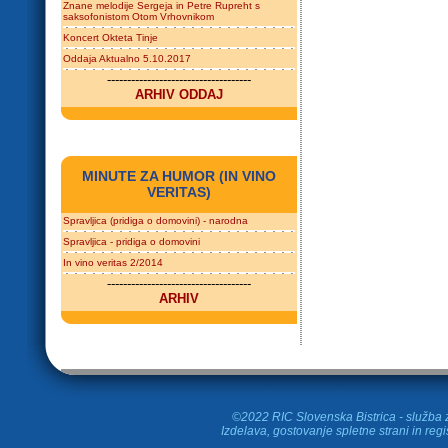
Znane melodije Sergeja in Petre Rupreht s
saksofonistom Otom Vrhovnikom
Koncert Okteta Tinje
Oddaja Aktualno 5.10.2017
------------------------------------
ARHIV ODDAJ
MINUTE ZA HUMOR (IN VINO
VERITAS)
Spravljica (pridiga o domovini) - narodna
Spravljica - pridiga o domovini
In vino veritas 2/2014
------------------------------------
ARHIV
©2022 RIC Slovenska Bistrica - služba z
Izdelava, gostovanje spletne strani in
regi