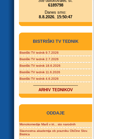
Ste obiskovalec št.
6189798
Danes smo:
8.8.2026
,
15:50:47
BISTRIŠKI TV TEDNIK
Bistriški TV tednik 9.7.2026
Bistriški TV tednik 2.7.2026
Bistriški TV tednik 18.6.2026
Bistriški TV tednik 11.6.2026
Bistriški TV tednik 4.6.2026
------------------------------------
ARHIV TEDNIKOV
ODDAJE
Monokomedije Marš v tri... sto narodnih
Slavnostna akademija ob prazniku Občine Slov.
Bistrica