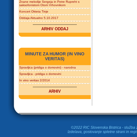
Znane melodije Sergeja in Petre Rupreht s
saksofonistom Otom Vrhovnikom
Koncert Okteta Tinje
Oddaja Aktualno 5.10.2017
------------------------------------
ARHIV ODDAJ
MINUTE ZA HUMOR (IN VINO
VERITAS)
Spravljica (pridiga o domovini) - narodna
Spravljica - pridiga o domovini
In vino veritas 2/2014
------------------------------------
ARHIV
©2022 RIC Slovenska Bistrica - služba z
Izdelava, gostovanje spletne strani in
regi