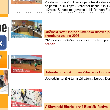
V skladišču na ZG. Ložnici je potekalo sloves
so pestrili KUD Lojze Avžner ter učenci OŠ 
Ložnica. Slavnostni govorec je bil Dr. Ivan Ža
Občinski svet Občine Slovenska Bistrica po
proračuna za leto 2026
Občinski svet Občine Slovenska Bistrica potrd
preberi
Dobrodelni teniški turnir Združenja Europ
Dobrodelni teniški turnir Združenja Europa D
V Slovenski Bistrici prvič Bistriški festival