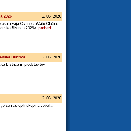
ca 2026
2. 06. 2026
tekala vaja Civilne zaščite Občine
venska Bistrica 2026«.
preberi
enska Bistrica
2. 06. 2026
a Bistrica in predstavitev
2. 06. 2026
je so nastopili skupina Jebe'la