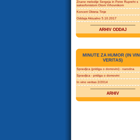
Znane melodije Sergeja in Petre Rupreht s
saksofonistom Otom Vrhovnikom
Koncert Okteta Tinje
Oddaja Aktualno 5.10.2017
------------------------------------
ARHIV ODDAJ
MINUTE ZA HUMOR (IN VI
VERITAS)
Spravljica (pridiga o domovini) - narodna
Spravljica - pridiga o domovini
In vino veritas 2/2014
------------------------------------
ARHIV