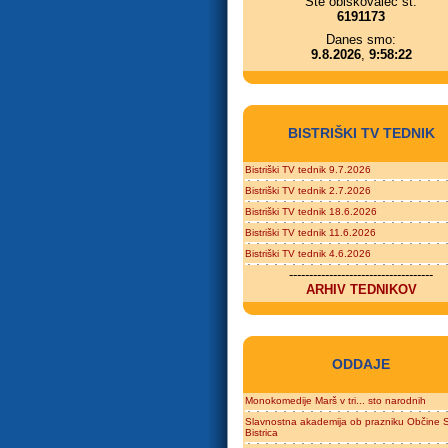
Ste obiskovalec št.
6191173
Danes smo:
9.8.2026
,
9:58:22
BISTRIŠKI TV TEDNIK
Bistriški TV tednik 9.7.2026
Bistriški TV tednik 2.7.2026
Bistriški TV tednik 18.6.2026
Bistriški TV tednik 11.6.2026
Bistriški TV tednik 4.6.2026
------------------------------------
ARHIV TEDNIKOV
ODDAJE
Monokomedije Marš v tri... sto narodnih
Slavnostna akademija ob prazniku Občine S
Bistrica