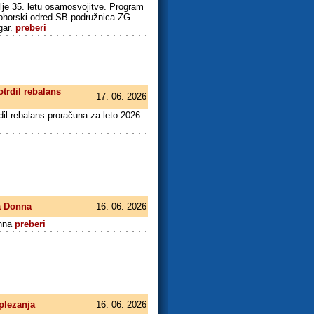
lje 35. letu osamosvojitve. Program
Pohorski odred SB podružnica ZG
gar.
preberi
trdil rebalans
17. 06. 2026
il rebalans proračuna za leto 2026
a Donna
16. 06. 2026
onna
preberi
 plezanja
16. 06. 2026