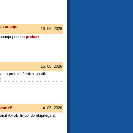
vo zunanjo
16. 06. 2026
 zunanjo podobo
preberi
16. 06. 2026
 so pretekli četrtek gostili
i
strici!
4. 06. 2026
trici! AKSB Impol do ekipnega 2.