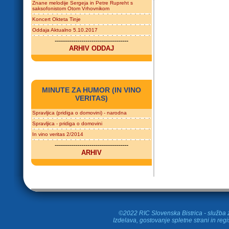
Znane melodije Sergeja in Petre Rupreht s
saksofonistom Otom Vrhovnikom
Koncert Okteta Tinje
Oddaja Aktualno 5.10.2017
------------------------------------
ARHIV ODDAJ
MINUTE ZA HUMOR (IN VINO
VERITAS)
Spravljica (pridiga o domovini) - narodna
Spravljica - pridiga o domovini
In vino veritas 2/2014
------------------------------------
ARHIV
©2022 RIC Slovenska Bistrica - služba z
Izdelava, gostovanje spletne strani in
regi