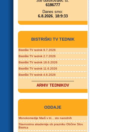
Ste obiskovalec št.
6186777
Danes smo:
6.8.2026
,
18:9:33
BISTRIŠKI TV TEDNIK
Bistriški TV tednik 9.7.2026
Bistriški TV tednik 2.7.2026
Bistriški TV tednik 18.6.2026
Bistriški TV tednik 11.6.2026
Bistriški TV tednik 4.6.2026
------------------------------------
ARHIV TEDNIKOV
ODDAJE
Monokomedije Marš v tri... sto narodnih
Slavnostna akademija ob prazniku Občine Slov.
Bistrica