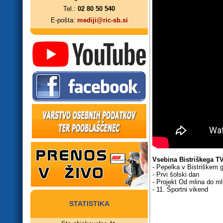
Tel.:
02 80 50 540
E-pošta:
mediji@ric-sb.si
Vsebina Bistriškega TV
- Pepelka v Bistriškem 
- Prvi šolski dan
- Projekt Od mlina do ml
- 11. Športni vikend
STATISTIKA