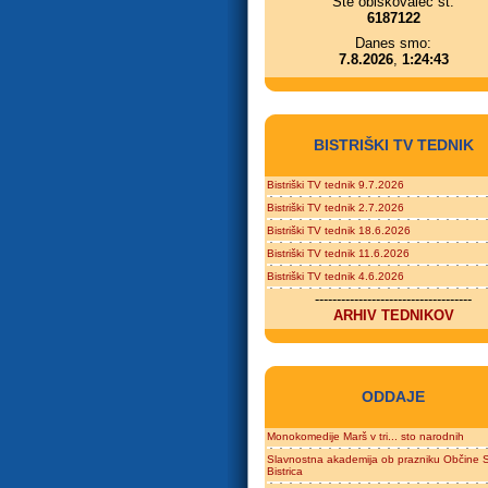
Ste obiskovalec št.
6187122
Danes smo:
7.8.2026
,
1:24:43
BISTRIŠKI TV TEDNIK
Bistriški TV tednik 9.7.2026
Bistriški TV tednik 2.7.2026
Bistriški TV tednik 18.6.2026
Bistriški TV tednik 11.6.2026
Bistriški TV tednik 4.6.2026
------------------------------------
ARHIV TEDNIKOV
ODDAJE
Monokomedije Marš v tri... sto narodnih
Slavnostna akademija ob prazniku Občine S
Bistrica