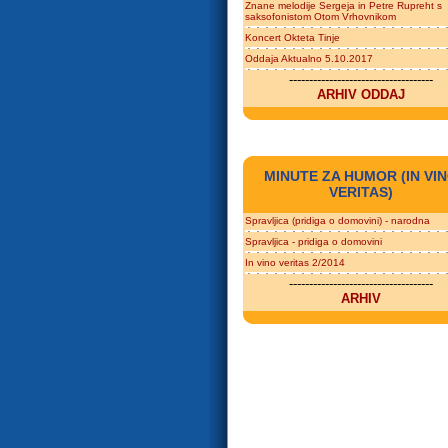
Znane melodije Sergeja in Petre Rupreht s
saksofonistom Otom Vrhovnikom
Koncert Okteta Tinje
Oddaja Aktualno 5.10.2017
------------------------------------
ARHIV ODDAJ
MINUTE ZA HUMOR (IN VI
VERITAS)
Spravljica (pridiga o domovini) - narodna
Spravljica - pridiga o domovini
In vino veritas 2/2014
------------------------------------
ARHIV